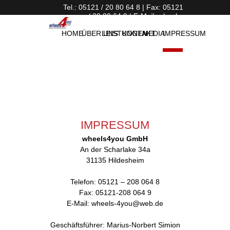
Tel.: 05121 / 20 80 64 8 | Fax: 05121
/ 20 80 64 9 | E-Mail: wheels-
4you@web.de
HOME
ÜBER UNS
LEISTUNGEN
KONTAKT
MEDIA
IMPRESSUM
IMPRESSUM
wheels4you GmbH
An der Scharlake 34a
31135 Hildesheim
Telefon: 05121 – 208 064 8
Fax: 05121-208 064 9
E-Mail: wheels-4you@web.de
Geschäftsführer: Marius-Norbert Simion